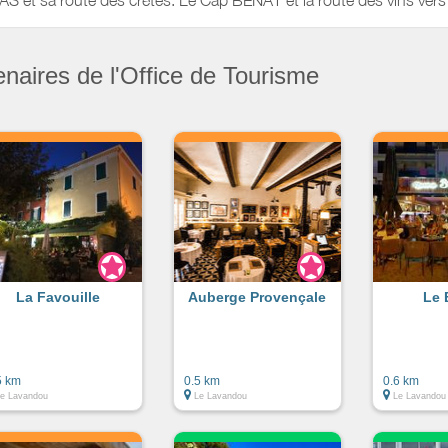
AS et sa route des crêtes. Le Cap BENAT et la route des vins
enaires de l'Office de Tourisme
La Favouille
Auberge Provençale
Le 
5 km
0.5 km
0.6 km
e Lavandou
Le Lavandou
Le Lavandou