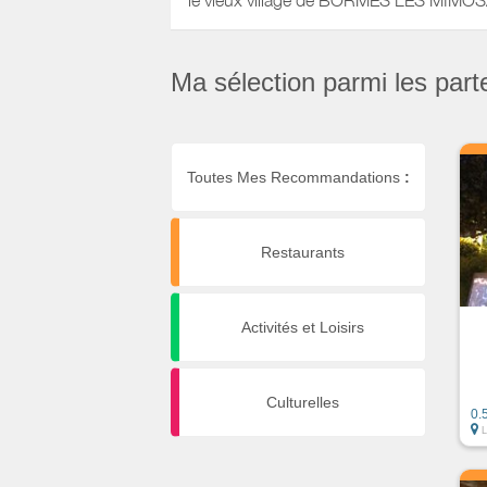
le vieux village de BORMES LES MIMOS
Ma sélection parmi les part
Toutes Mes Recommandations
:
Restaurants
Activités et Loisirs
Culturelles
0.
L