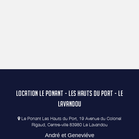
LOCATION LE PONANT - LES HAUTS DU PORT - LE
LAVANDOU
Le Ponant Les Hauts du Port, 19 Avenue du Colonel
Rigaud, Centre-ville 83980 Le Lavandou
André et Geneviéve