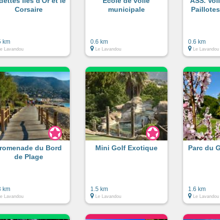
dettes Iles d'Or et le
Ecole de voile
ASS. Vol
Corsaire
municipale
Paillotes
5 km
0.6 km
0.6 km
e Lavandou
Le Lavandou
Le Lavandou
romenade du Bord
Mini Golf Exotique
Parc du 
de Plage
3 km
1.5 km
1.6 km
e Lavandou
Le Lavandou
Le Lavandou