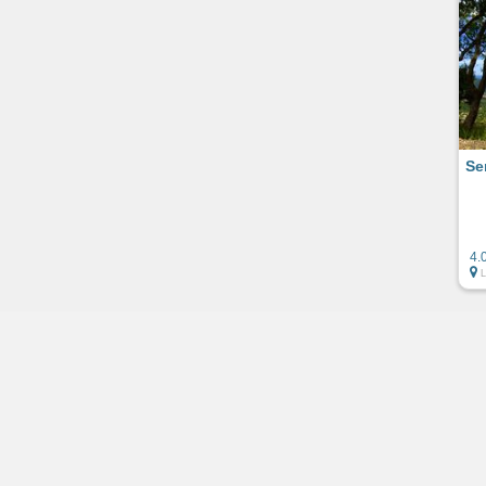
Se
4.
L