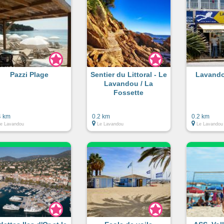
Pazzi Plage
Sentier du Littoral - Le
Lavando
Lavandou / La
Fossette
4 km
0.2 km
0.2 km
e Lavandou
Le Lavandou
Le Lavandou