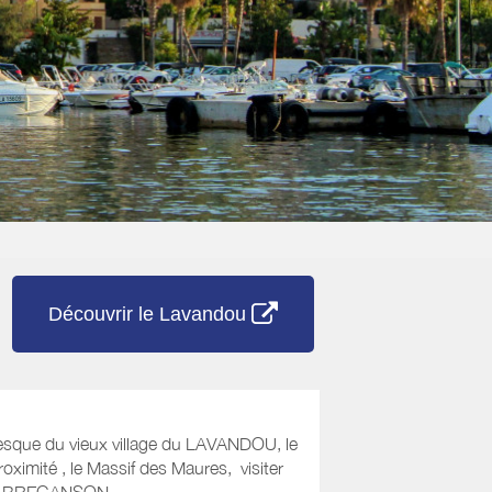
Découvrir le Lavandou
toresque du vieux village du LAVANDOU, le
ximité , le Massif des Maures, visiter