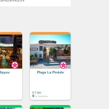
 vers BREGANSON
Bayou
Plage La Pinède
0.7 km
Le Lavandou