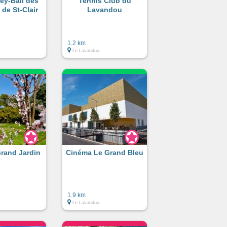
ley-Ball des
Tennis Club du
 de St-Clair
Lavandou
1.2 km
Le Lavandou
Grand Jardin
Cinéma Le Grand Bleu
1.9 km
Le Lavandou