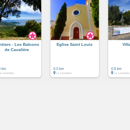
ntiers - Les Balcons
Eglise Saint Louis
Vil
de Cavalière
0 km
0.5 km
0.8 km
e Lavandou
Le Lavandou
Le Lavandou