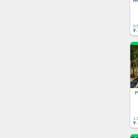
Ve
0.
L
P
1.
L