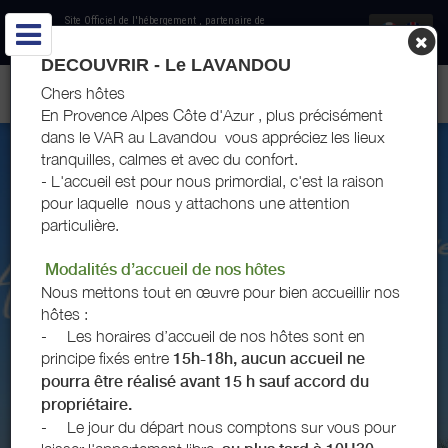
Site Officiel de l'hébergement
, partenaire de
Office de Tourisme du Lavandou
DECOUVRIR - Le LAVANDOU
LOCATION LE PONANT - LES HAUTS DU PORT - LE LAVANDOU
Chers hôtes
En Provence Alpes Côte d'Azur , plus précisément
dans le VAR au Lavandou vous appréciez les lieux
tranquilles, calmes et avec du confort.
- L'accueil est pour nous primordial, c'est la raison
pour laquelle nous y attachons une attention
particulière.
Modalités d’accueil de nos hôtes
Nous mettons tout en œuvre pour bien accueillir nos
hôtes :
-
Les horaires d’accueil de nos hôtes sont en
principe fixés entre
15h-18h, aucun accueil ne
pourra être réalisé avant 15 h sauf accord du
propriétaire.
-
Le jour du départ nous comptons sur vous pour
LOCATION LE PONANT - LES HAUTS DU PORT - LE