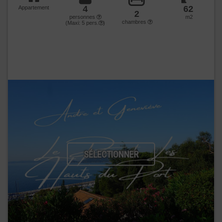
4
62
Appartement
2
personnes
m2
chambres
(Maxi:
5
pers.
)
SÉLECTIONNER