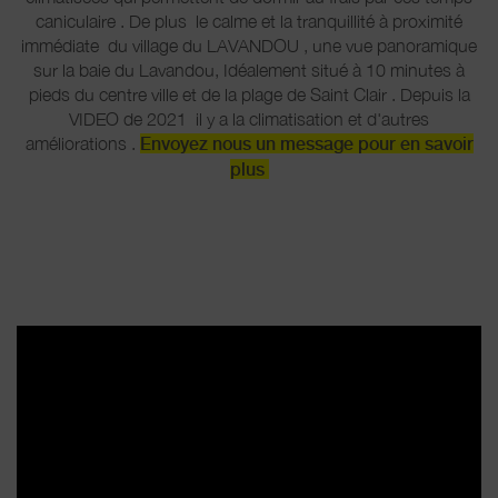
caniculaire . De plus le calme et la tranquillité à proximité
immédiate du village du LAVANDOU , une vue panoramique
sur la baie du Lavandou, Idéalement situé à 10 minutes à
pieds du centre ville et de la plage de Saint Clair . Depuis la
VIDEO de 2021 il y a la climatisation et d'autres
améliorations .
Envoyez nous un message pour en savoir
plus